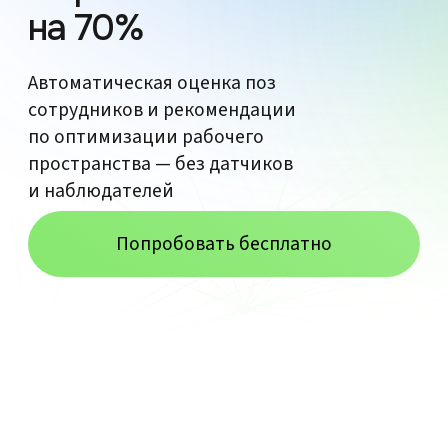
и наблюдателей
Попробовать бесплатно
Плохая эргономика —
финансовые потери
Неудобные позы на рабочем месте
снижают производительность
предприятия:
Хронические болезни
спины и шеи у работников