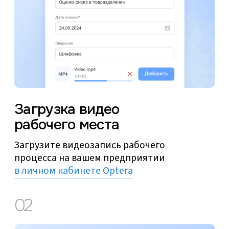
Автоматический анализ
ИИ-система Optera проанализирует угол
наклона спины, шеи, нагрузку на суставы
и другие параметры для выявления
травмоопасных и неэффективных
действий
03
Отчёт и рекомендации
Система сгенерирует детальный отчёт
и предложит рекомендации для решения
выявленных проблем