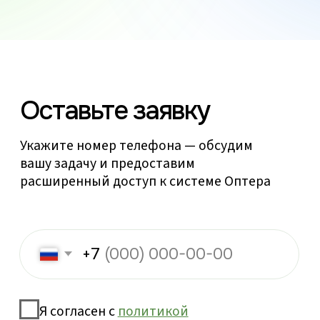
Разработчик:
ООО «Цифровая
платформа КАМАЗ»
ИНН 1650369414
ОГРН 1181690078261
8 800 555-00-99
423 827, Республика Татарстан,
г. Набережные Челны, Автозаводский пр-кт,
д. 2
Обработка персональных данных
Политика куки-файлов
Политика конфиденциальности