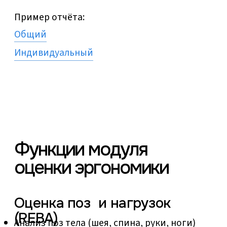
Optera поможет
создать
эффективные
и продуктивные
условия труда
Нейросетевой видеоанализ выявляет
даже микро-ошибки в движениях,
незаметные человеческому глазу
— загрузите
до 15 минут
видео
бесплатно
Попробовать бесплатно