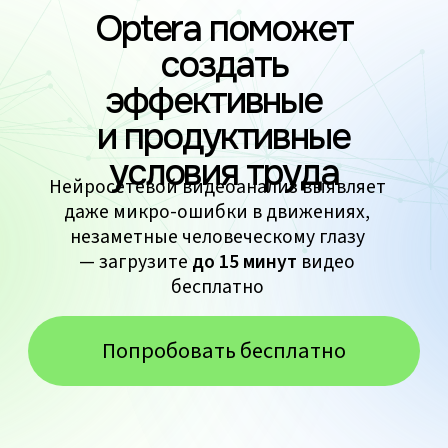
Система компьютерного
зрения Optera
Модули
Процесс работы
Отрасли применения
Безопасность
Модули
Кейсы
В разработке
FAQ
Контакты
optera@kamaz.digital
+ 7 (499) 495-44-05