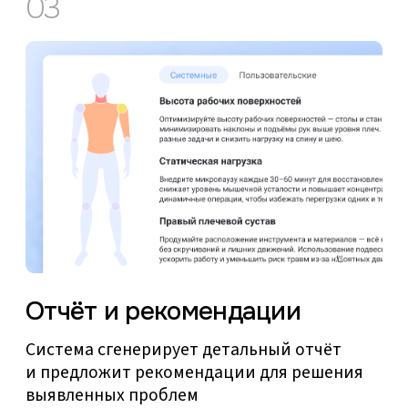
Точный расчет рисков
Использование объективных данных (углы
суставов, время фиксации поз, частота
движений)
Интеграция с датчиками и системами
мониторинга (при наличии).
Прогнозирование возможных
профессиональных заболеваний.
Анализ финансовых
последствий
Расчет потенциальных издержек из-за
нарушений эргономики (по данным
Росстата, ФСС РФ).
Оценка ущерба от профзаболеваний,
простоев и снижения производительности.
Обоснование окупаемости инвестиций
на внедрение улучшений.